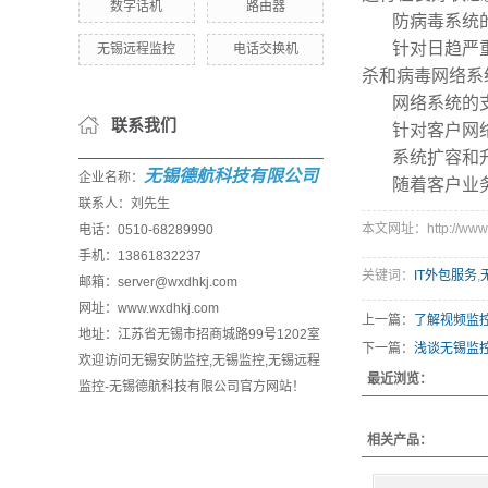
数字话机
路由器
防病毒系统
针对日趋严重的
无锡远程监控
电话交换机
杀和病毒网络系
网络系统的
联系我们
针对客户网络
系统扩容和
无锡德航科技有限公司
企业名称：
随着客户业务的
联系人：刘先生
本文网址：http://www.w
电话：0510-68289990
手机：13861832237
关键词：
IT外包服务
,
邮箱：server@wxdhkj.com
网址：www.wxdhkj.com
上一篇：
了解视频监
地址：江苏省无锡市招商城路99号1202室
下一篇：
浅谈无锡监
欢迎访问无锡安防监控,无锡监控,无锡远程
最近浏览：
监控-无锡德航科技有限公司官方网站！
相关产品：