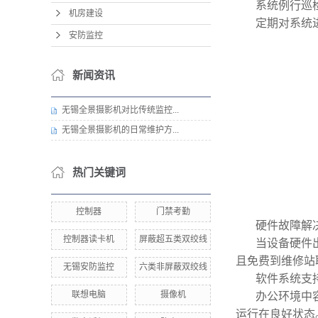
系统例行巡
机房建设
定期对系统进行
安防监控
新闻资讯
无锡全景摄影机对比传统监控...
无锡全景摄影机的日常维护方...
热门关键词
控制器
门禁考勤
硬件故障解
控制器读卡机
屏蔽超五类双绞线
当设备硬件出现
且免费到维修站
无锡安防监控
六类非屏蔽双绞线
软件系统支
联想电脑
摄像机
办公环境中容易
运行在良好状态