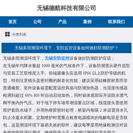
无锡德航科技有限公司
首页
公司
产品
案例
联系我们
分类列表
无锡多雨潮湿环境下，安防监控设备如何做好防潮防护？
无锡多雨潮湿环境下，
无锡安防监控
设备做好防潮防护应该：
在无锡年均降水量超 1000 毫米的气候条件下，设备防潮需从硬件选型
与安装工艺双维度入手。前端摄像头应选用 IP66 以上防护等级的机
型，特别注意镜头盖密封圈的耐老化性能，建议采用硅橡胶材质而非
普通橡胶。室外设备箱需配置温控风扇与防潮加热器，当湿度传感器
检测到超过 60% RH 时自动启动加热，同时箱体底部应开设防水透气
阀平衡内外气压。对于地下停车场等潮湿重点区域，线缆接头需使用
双护套防水端子，并用热熔胶密封处理，桥架内每隔 2 米设置排水孔
防止冷凝水积聚。定期维护时需重点检查电源模块的电解电容是否鼓
包，这是潮湿环境下最易失效的部件，建议每季度用绝缘检测仪对设
备接地电阻进行测试，确保阻值小于 4 欧姆以增强抗雷击能力。